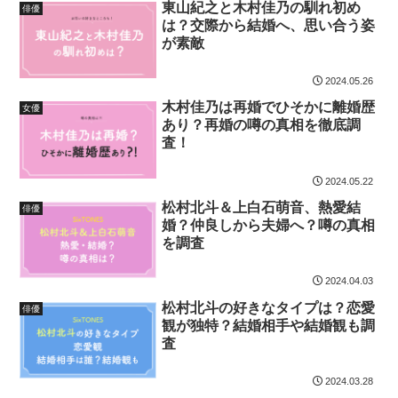
東山紀之と木村佳乃の馴れ初め
俳優
は？交際から結婚へ、思い合う姿
が素敵
2024.05.26
木村佳乃は再婚でひそかに離婚歴
女優
あり？再婚の噂の真相を徹底調
査！
2024.05.22
松村北斗＆上白石萌音、熱愛結
俳優
婚？仲良しから夫婦へ？噂の真相
を調査
2024.04.03
松村北斗の好きなタイプは？恋愛
俳優
観が独特？結婚相手や結婚観も調
査
2024.03.28