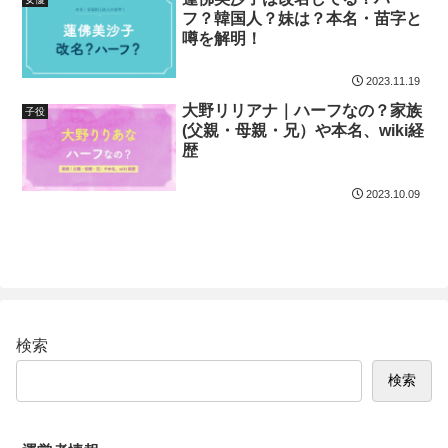
フ？韓国人？妹は？本名・苗字と
噂を解明！
2023.11.19
大野リリアナ｜ハーフなの？家族
子役
(父親・母親・兄）や本名、wiki経
歴
2023.10.09
検索
検索