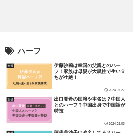
ハーフ
伊藤沙莉は韓国の父親とのハー
女優
フ！家族は母親が大黒柱で生い立
ちが壮絶！
2024.07.27
出口夏希の国籍や本名は？中国人
女優
とのハーフ？中国出身で中国語が
特技
2024.02.03
蓮佛美沙子は改名してる？ハー
女優